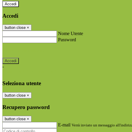
Accedi
Accedi
button close
×
Nome Utente
Password
Password dimenticata?
-
Entra con SPID
Entra con CIE
Seleziona utente
button close
×
Recupero password
button close
×
E-mail
Verrà inviato un messaggio all'indirizz