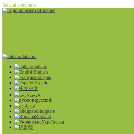
Salta al contenuto
Italiano
Italiano
English
Français
Español
中文
عربى
русский
اردو
Shqiptare
Română
Українська
हिंदी