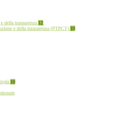
 e della trasparenza
12
rruzione e della trasparenza (PTPCT)
10
tività
10
stionale