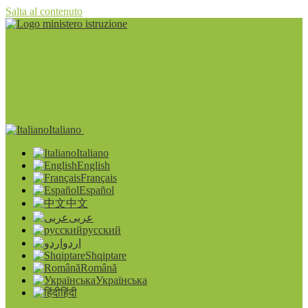
Salta al contenuto
Italiano
Italiano
English
Français
Español
中文
عربى
русский
اردو
Shqiptare
Română
Українська
हिंदी