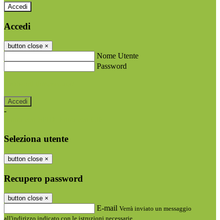
Accedi
Accedi
button close
×
Nome Utente
Password
Password dimenticata?
-
Entra con SPID
Entra con CIE
Seleziona utente
button close
×
Recupero password
button close
×
E-mail
Verrà inviato un messaggio
all'indirizzo indicato con le istruzioni necessarie.