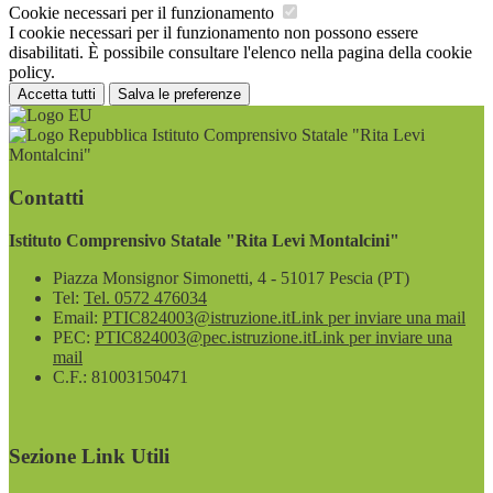
Cookie necessari per il funzionamento
I cookie necessari per il funzionamento non possono essere
disabilitati. È possibile consultare l'elenco nella pagina della cookie
policy.
Accetta tutti
Salva le preferenze
Istituto Comprensivo Statale "Rita Levi
Montalcini"
Contatti
Istituto Comprensivo Statale "Rita Levi Montalcini"
Piazza Monsignor Simonetti, 4 - 51017 Pescia (PT)
Tel:
Tel. 0572 476034
Email:
PTIC824003@istruzione.it
Link per inviare una mail
PEC:
PTIC824003@pec.istruzione.it
Link per inviare una
mail
C.F.: 81003150471
Sezione Link Utili