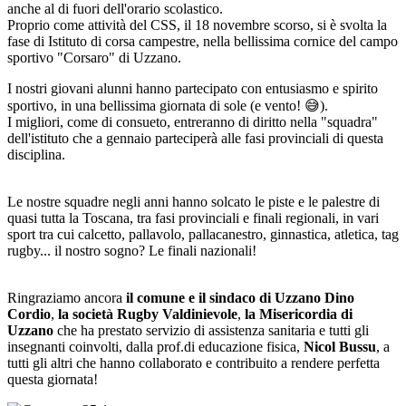
anche al di fuori dell'orario scolastico.
Proprio come attività del CSS, il 18 novembre scorso, si è svolta la
fase di Istituto di corsa campestre, nella bellissima cornice del campo
sportivo "Corsaro" di Uzzano.
I nostri giovani alunni hanno partecipato con entusiasmo e spirito
sportivo, in una bellissima giornata di sole (e vento! 😅).
I migliori, come di consueto, entreranno di diritto nella "squadra"
dell'istituto che a gennaio parteciperà alle fasi provinciali di questa
disciplina.
Le nostre squadre negli anni hanno solcato le piste e le palestre di
quasi tutta la Toscana, tra fasi provinciali e finali regionali, in vari
sport tra cui calcetto, pallavolo, pallacanestro, ginnastica, atletica, tag
rugby... il nostro sogno? Le finali nazionali!
Ringraziamo ancora
il comune e il sindaco di Uzzano Dino
Cordio
,
la società Rugby Valdinievole
,
la Misericordia di
Uzzano
che ha prestato servizio di assistenza sanitaria e tutti gli
insegnanti coinvolti, dalla prof.di educazione fisica,
Nicol Bussu
, a
tutti gli altri che hanno collaborato e contribuito a rendere perfetta
questa giornata!