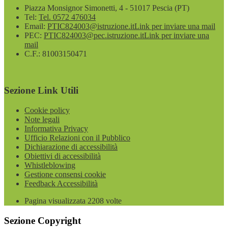
Piazza Monsignor Simonetti, 4 - 51017 Pescia (PT)
Tel:
Tel. 0572 476034
Email:
PTIC824003@istruzione.it
Link per inviare una mail
PEC:
PTIC824003@pec.istruzione.it
Link per inviare una
mail
C.F.: 81003150471
Sezione Link Utili
Cookie policy
Note legali
Informativa Privacy
Ufficio Relazioni con il Pubblico
Dichiarazione di accessibilità
Obiettivi di accessibilità
Whistleblowing
Gestione consensi cookie
Feedback Accessibilità
Pagina visualizzata
2208
volte
Sezione Copyright