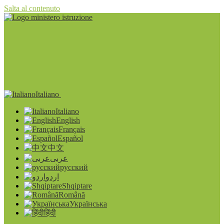
Salta al contenuto
Italiano
Italiano
English
Français
Español
中文
عربى
русский
اردو
Shqiptare
Română
Українська
हिंदी