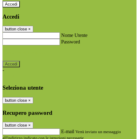
Accedi
Accedi
button close
×
Nome Utente
Password
Password dimenticata?
-
Entra con SPID
Entra con CIE
Seleziona utente
button close
×
Recupero password
button close
×
E-mail
Verrà inviato un messaggio
all'indirizzo indicato con le istruzioni necessarie.